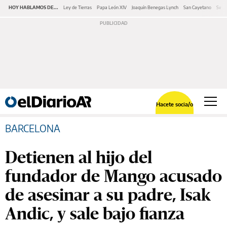
HOY HABLAMOS DE...
Ley de Tierras
Papa León XIV
Joaquín Benegas Lynch
San Cayetano
Swap
Hacete socia/o
BARCELONA
Detienen al hijo del
fundador de Mango acusado
de asesinar a su padre, Isak
Andic, y sale bajo fianza