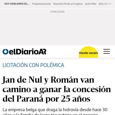
HOY HABLAMOS DE...
Propiedad privada
Represión frente al Congreso
Javier Milei
Jefes del PAMI
Hacete socia/o
LICITACIÓN CON POLÉMICA
Jan de Nul y Román van
camino a ganar la concesión
del Paraná por 25 años
La empresa belga que draga la hidrovía desde hace 30
años y la familia de larga trayectoria en el negocio