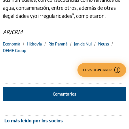
agua, contaminación, entre otros, además de otras
ilegalidades y/o irregularidades”, completaron.
AR/CRM
Economía
/
Hidrovía
/
Río Paraná
/
Jan de Nul
/
Neuss
/
DEME Group
HE VISTO UN ERROR
Comentarios
Lo más leído por los socios