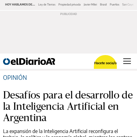
HOY HABLAMOS DE...
Ley de Tierras
Propiedad privada
Javier Milei
Brasil
Puertos
San Cayeta
Hacete socia/o
OPINIÓN
Desafíos para el desarrollo de
la Inteligencia Artificial en
Argentina
La expansión de la Inteligencia Artificial reconfigura el