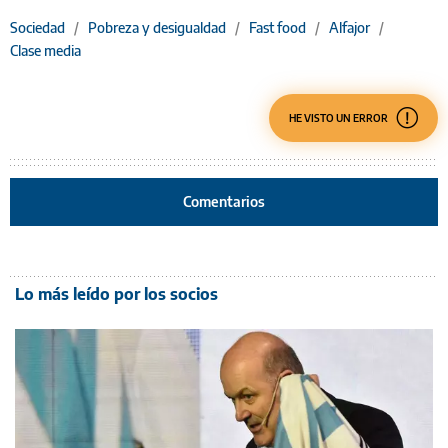
Sociedad
/
Pobreza y desigualdad
/
Fast food
/
Alfajor
/
Clase media
HE VISTO UN ERROR
Comentarios
Lo más leído por los socios