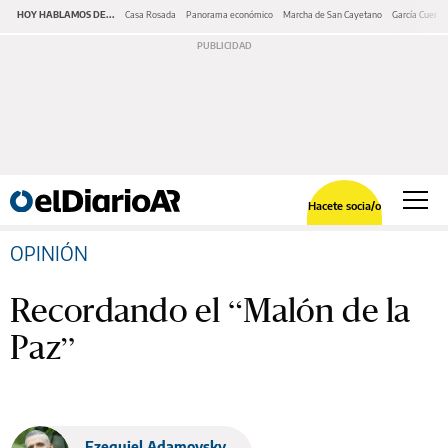
HOY HABLAMOS DE...
Casa Rosada
Panorama económico
Marcha de San Cayetano
García Cuerva
Hacete socia/o
OPINIÓN
Recordando el “Malón de la
Paz”
Ezequiel Adamovsky