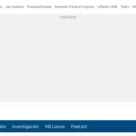
co
San Cayetano
Propiedad privada
Represión frente al Congreso
Inflación CABA
Teatro
Me
ión
Investigación
Mil Lianas
Podcast