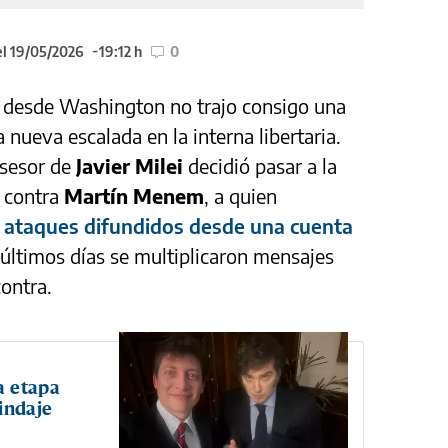
el 19/05/2026
19:12 h
0
o
desde Washington no trajo consigo una
a nueva escalada en la interna libertaria.
asesor de
Javier Milei
decidió pasar a la
 contra
Martín Menem
, a quien
e ataques difundidos desde una cuenta
s últimos días se multiplicaron mensajes
ontra.
a etapa
indaje