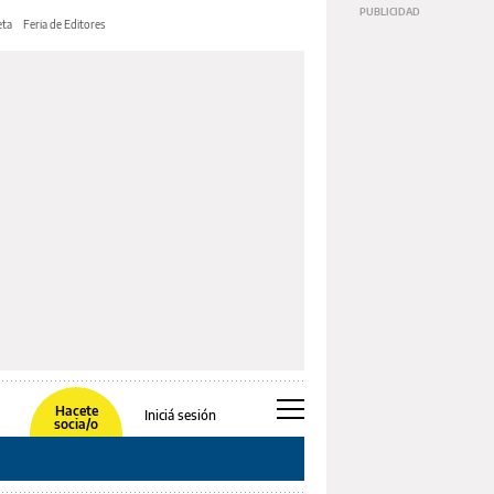
ta
Feria de Editores
Hacete
Iniciá sesión
socia/o