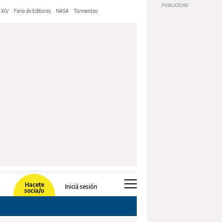
 XIV
Feria de Editores
NASA
Tormentas
Hacete
Iniciá sesión
socia/o