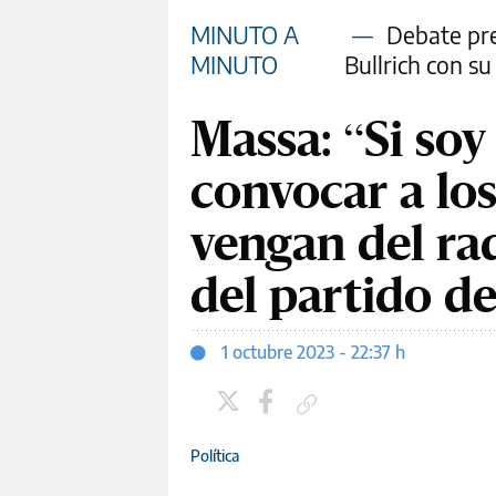
MINUTO A
—
Debate pres
MINUTO
Bullrich con s
Massa: “Si soy
convocar a lo
vengan del rad
del partido de
1 octubre 2023 - 22:37 h
Copiar enlace
Política