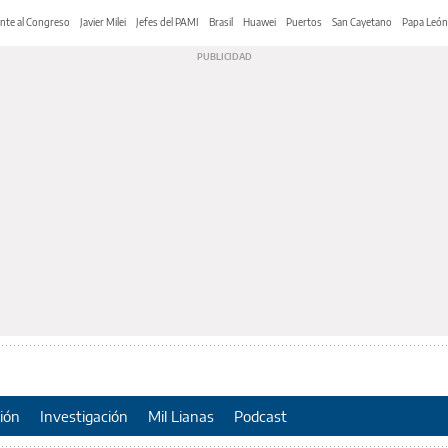
nte al Congreso
Javier Milei
Jefes del PAMI
Brasil
Huawei
Puertos
San Cayetano
Papa León
ión
Investigación
Mil Lianas
Podcast