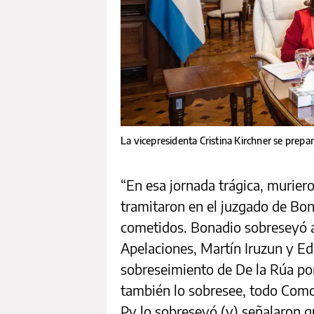
La vicepresidenta Cristina Kirchner se prep
“En esa jornada trágica, murier
tramitaron en el juzgado de Bon
cometidos. Bonadio sobreseyó a
Apelaciones, Martín Iruzun y E
sobreseimiento de De la Rúa por
también lo sobresee, todo Co
Py lo sobreseyó (y) señalaron q