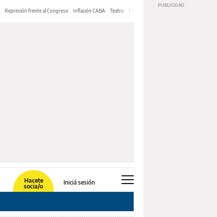
Represión frente al Congreso
Inflación CABA
Teatro
Feria de Editores
Mery Streep
Hacete
Iniciá sesión
socia/o