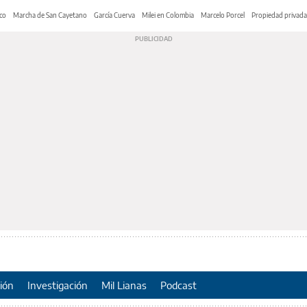
co
Marcha de San Cayetano
García Cuerva
Milei en Colombia
Marcelo Porcel
Propiedad privada
ión
Investigación
Mil Lianas
Podcast