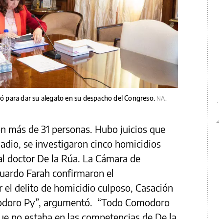
aró para dar su alegato en su despacho del Congreso.
NA.
on más de 31 personas. Hubo juicios que
adio, se investigaron cinco homicidios
l doctor De la Rúa. La Cámara de
duardo Farah confirmaron el
 el delito de homicidio culposo, Casación
modoro Py”, argumentó. “Todo Comodoro
ue no estaba en las competencias de De la