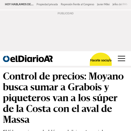
HOY HABLAMOS DE...
Propiedad privada
Represión frente al Congreso
Javier Milei
Jefes del PAMI
Hacete socia/o
Control de precios: Moyano
busca sumar a Grabois y
piqueteros van a los súper
de la Costa con el aval de
Massa