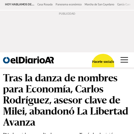
HOY HABLAMOS DE...
Casa Rosada
Panorama económico
Marcha de San Cayetano
García Cuerva
Hacete socia/o
Tras la danza de nombres
para Economía, Carlos
Rodríguez, asesor clave de
Milei, abandonó La Libertad
Avanza