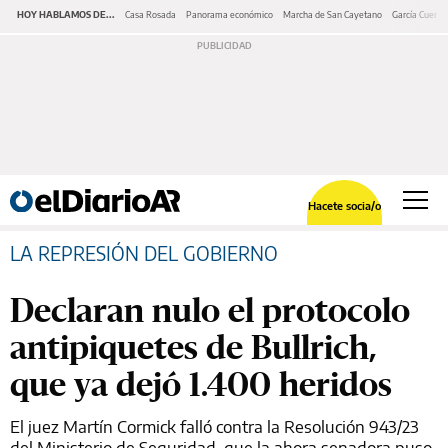
HOY HABLAMOS DE...
Casa Rosada
Panorama económico
Marcha de San Cayetano
García Cuerva
Hacete socia/o
LA REPRESIÓN DEL GOBIERNO
Declaran nulo el protocolo
antipiquetes de Bullrich,
que ya dejó 1.400 heridos
El juez Martín Cormick falló contra la Resolución 943/23
del Ministerio de Seguridad, que la ahora senadora puso