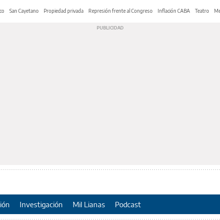
co
San Cayetano
Propiedad privada
Represión frente al Congreso
Inflación CABA
Teatro
Me
ión
Investigación
Mil Lianas
Podcast