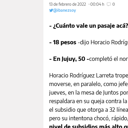
13 de febrero de 2022
00:04 h
0
@ibanezsoy
- ¿Cuánto vale un pasaje acá
- 18 pesos
-dijo Horacio Rodríg
- En Jujuy, 50 -
completó el nor
Horacio Rodríguez Larreta trope
moverse, en paralelo, como jefe
jueves, en la mesa de Juntos por
respaldara en su queja contra la
el subsidio que otorga a 32 líne
pero su intentona chocó, rápid
nivel de subsidios más alto qu