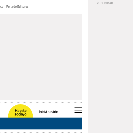
ta
Feria de Editores
Hacete
Iniciá sesión
socia/o