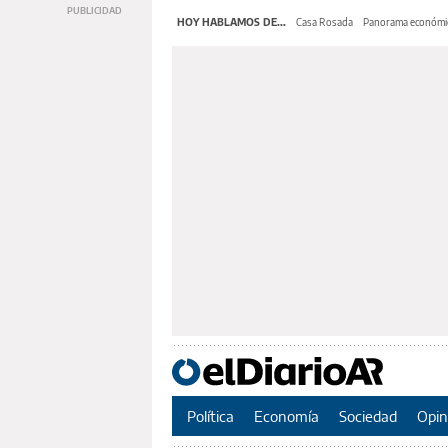
HOY HABLAMOS DE...
Casa Rosada
Panorama económi
Política
Economía
Sociedad
Opin