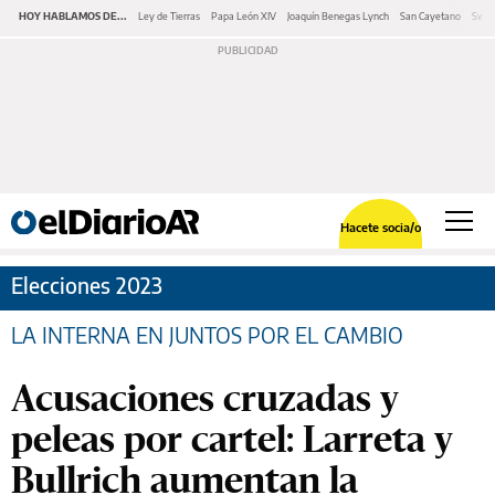
HOY HABLAMOS DE...
Ley de Tierras
Papa León XIV
Joaquín Benegas Lynch
San Cayetano
Swap
Hacete socia/o
Elecciones 2023
LA INTERNA EN JUNTOS POR EL CAMBIO
Acusaciones cruzadas y
peleas por cartel: Larreta y
Bullrich aumentan la