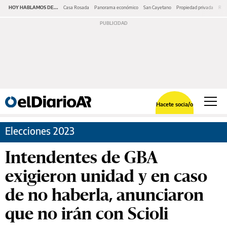
HOY HABLAMOS DE...
Casa Rosada
Panorama económico
San Cayetano
Propiedad privada
Repr
Hacete socia/o
Elecciones 2023
Intendentes de GBA
exigieron unidad y en caso
de no haberla, anunciaron
que no irán con Scioli