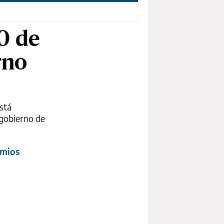
10 de
rno
stá
 gobierno de
emios