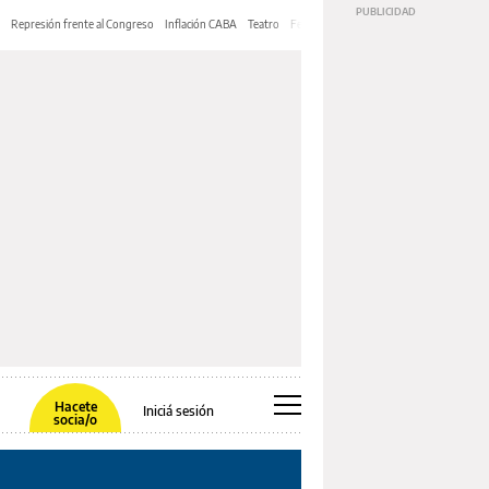
Represión frente al Congreso
Inflación CABA
Teatro
Feria de Editores
Mery Streep
Hacete
Iniciá sesión
socia/o