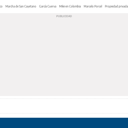
co
Marcha de San Cayetano
García Cuerva
Milei en Colombia
Marcelo Porcel
Propiedad privada