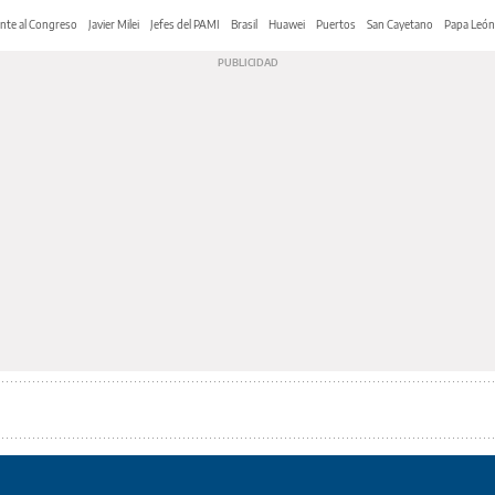
nte al Congreso
Javier Milei
Jefes del PAMI
Brasil
Huawei
Puertos
San Cayetano
Papa León