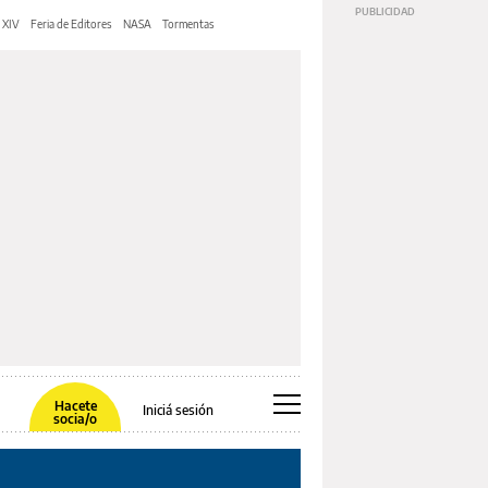
 XIV
Feria de Editores
NASA
Tormentas
Hacete
Iniciá sesión
socia/o