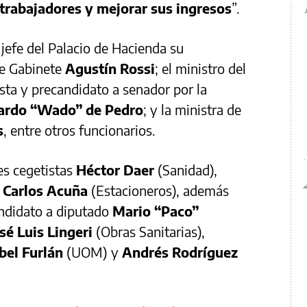
 trabajadores y mejorar sus ingresos
”.
jefe del Palacio de Hacienda su
de Gabinete
Agustín Rossi
; el ministro del
lista y precandidato a senador por la
ardo “Wado” de Pedro
; y la ministra de
s
, entre otros funcionarios.
es cegetistas
Héctor Daer
(Sanidad),
y
Carlos Acuña
(Estacioneros), además
ndidato a diputado
Mario “Paco”
sé Luis Lingeri
(Obras Sanitarias),
bel Furlán
(UOM) y
Andrés Rodríguez