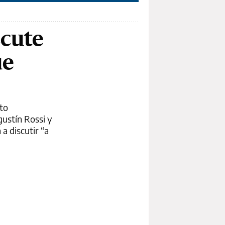
scute
ue
cto
ustín Rossi y
a discutir “a