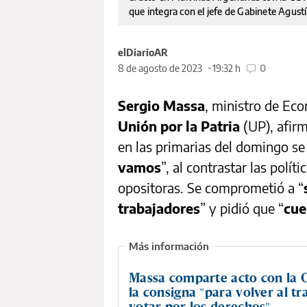
que integra con el jefe de Gabinete Agust
elDiarioAR
8 de agosto de 2023
19:32 h
0
Sergio Massa
, ministro de Ec
Unión por la Patria
(UP), afir
en las primarias del domingo se
vamos
”, al contrastar las polí
opositoras. Se comprometió a “
trabajadores
” y pidió que “
cue
Massa comparte acto con la 
la consigna "para volver al tr
votar por los derechos"