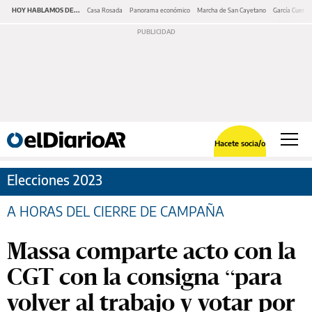
HOY HABLAMOS DE...
Casa Rosada
Panorama económico
Marcha de San Cayetano
García Cuerva
Hacete socia/o
Elecciones 2023
A HORAS DEL CIERRE DE CAMPAÑA
Massa comparte acto con la
CGT con la consigna “para
volver al trabajo y votar por