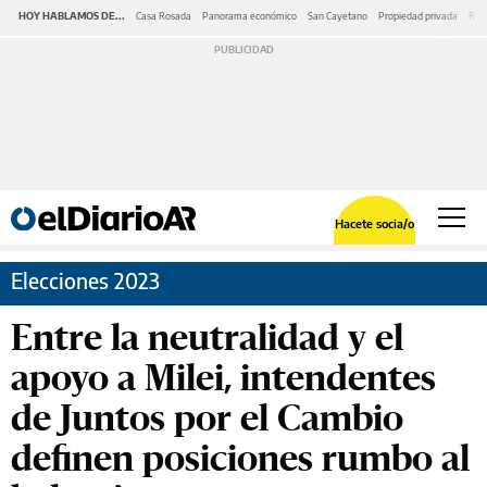
HOY HABLAMOS DE...
Casa Rosada
Panorama económico
San Cayetano
Propiedad privada
Repr
Hacete socia/o
Elecciones 2023
Entre la neutralidad y el
apoyo a Milei, intendentes
de Juntos por el Cambio
definen posiciones rumbo al