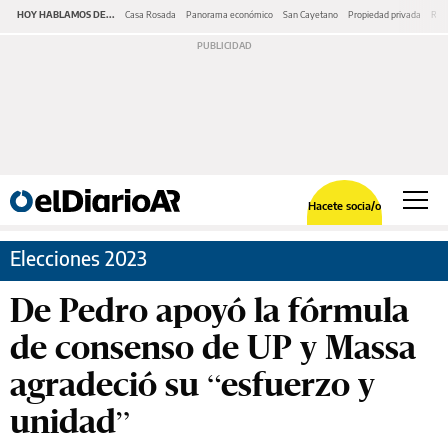
HOY HABLAMOS DE...
Casa Rosada
Panorama económico
San Cayetano
Propiedad privada
Repr
Hacete socia/o
Elecciones 2023
De Pedro apoyó la fórmula
de consenso de UP y Massa
agradeció su “esfuerzo y
unidad”