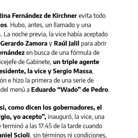
tina Fernández de Kirchner
evita todo
mos
. Hubo, antes, un llamado y una
. La noche previa, la vice había aceptado
s
Gerardo Zamora
y
Raúl Jalil
para abrir
ernández
en busca de una fórmula de
icejefe de Gabinete,
un triple agente
esidente, la vice y Sergio Massa
,
ión e hizo la primera de una serie de
ó del menú a
Eduardo “Wado” de Pedro
.
i, como dicen los gobernadores, el
gio, yo acepto”,
inauguró, la vice, una
e terminó a las 17:45 de la tarde cuando
niel Scioli
, sin términos ni condiciones,