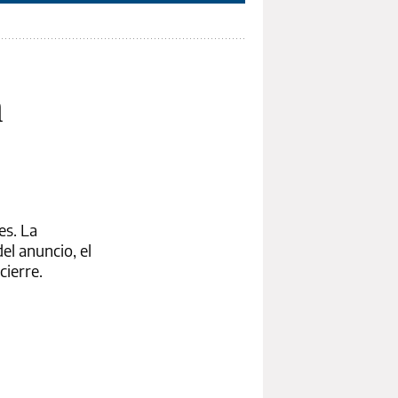
n
es. La
el anuncio, el
cierre.