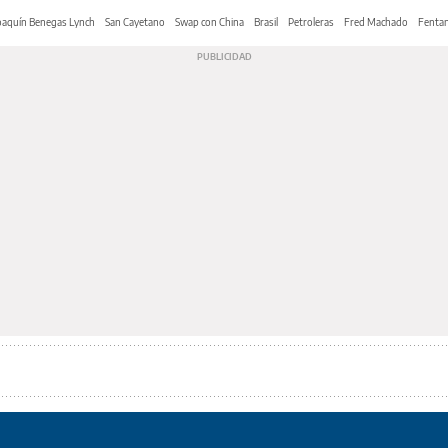
oaquín Benegas Lynch
San Cayetano
Swap con China
Brasil
Petroleras
Fred Machado
Fentan