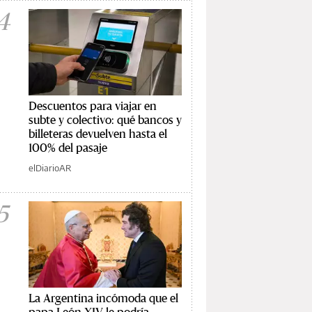
4
Descuentos para viajar en
subte y colectivo: qué bancos y
billeteras devuelven hasta el
100% del pasaje
elDiarioAR
5
La Argentina incómoda que el
papa León XIV le podría