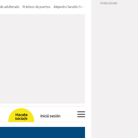
ilo adulterado
Prácticos de puertos
Alejandro Sarubbi Benítez
Hacete
Iniciá sesión
socia/o