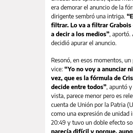
era demorar el anuncio de la fó
dirigente sembró una intriga.
“E
filtrar. Lo va a filtrar Graboi
a decir a los medios”
, aportó.
decidió apurar el anuncio.
Resonó, en esos momentos, un p
vice:
“Yo no voy a anunciar ni
vez, que es la fórmula de Cri
decide entre todos”
, apuntó y
vista, parece menor pero es rele
cuenta de Unión por la Patria (U
como una expresión de unidad i
20:49 y tuvo un doble efecto s
parecía difícil y porque, au