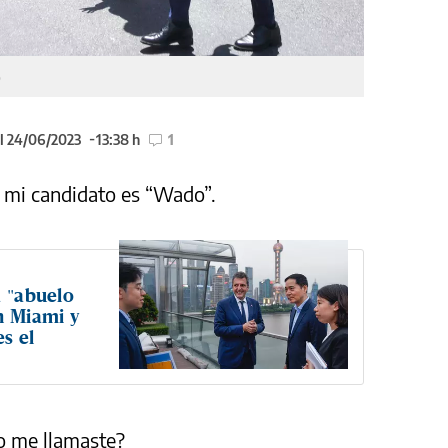
o
l 24/06/2023
13:38 h
1
ro mi candidato es “Wado”.
a "abuelo
n Miami y
s el
P
so me llamaste?