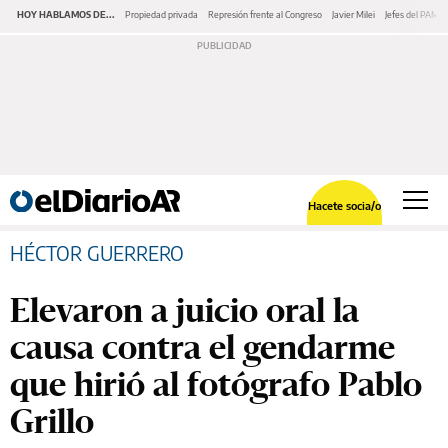
HOY HABLAMOS DE...
Propiedad privada
Represión frente al Congreso
Javier Milei
Jefes del PAMI
Hacete socia/o
HÉCTOR GUERRERO
Elevaron a juicio oral la
causa contra el gendarme
que hirió al fotógrafo Pablo
Grillo