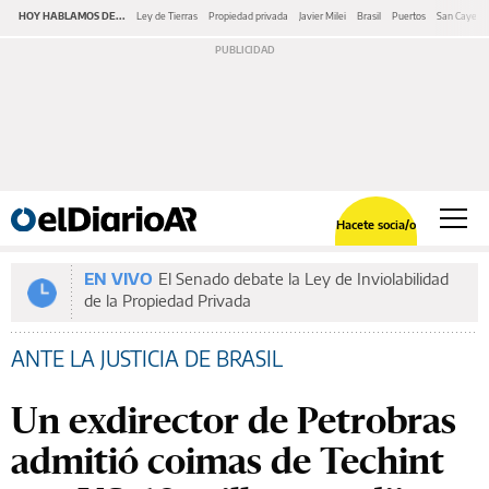
HOY HABLAMOS DE...
Ley de Tierras
Propiedad privada
Javier Milei
Brasil
Puertos
San Cayeta
Hacete socia/o
EN VIVO
El Senado debate la Ley de Inviolabilidad
de la Propiedad Privada
ANTE LA JUSTICIA DE BRASIL
Un exdirector de Petrobras
admitió coimas de Techint