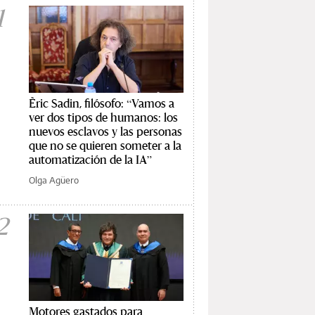
1
Èric Sadin, filósofo: “Vamos a
ver dos tipos de humanos: los
nuevos esclavos y las personas
que no se quieren someter a la
automatización de la IA”
Olga Agüero
2
Motores gastados para