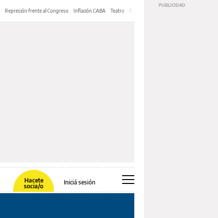
Represión frente al Congreso
Inflación CABA
Teatro
Feria de Editores
Mery Streep
Hacete
Iniciá sesión
socia/o