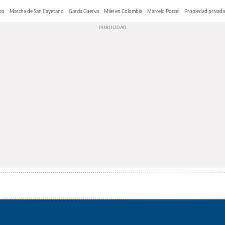
co
Marcha de San Cayetano
García Cuerva
Milei en Colombia
Marcelo Porcel
Propiedad privada