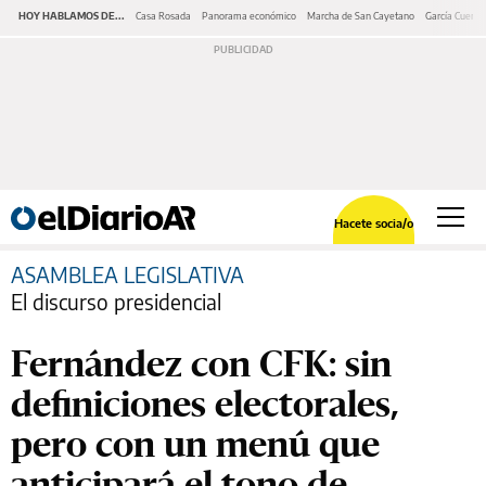
HOY HABLAMOS DE...
Casa Rosada
Panorama económico
Marcha de San Cayetano
García Cuerva
Hacete socia/o
ASAMBLEA LEGISLATIVA
El discurso presidencial
Fernández con CFK: sin
definiciones electorales,
pero con un menú que
anticipará el tono de