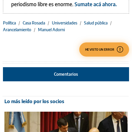
periodismo libre es enorme.
Sumate acá ahora.
Política
/
Casa Rosada
/
Universidades
/
Salud pública
/
Arancelamiento
/
Manuel Adorni
HE VISTO UN ERROR
Comentarios
Lo más leído por los socios