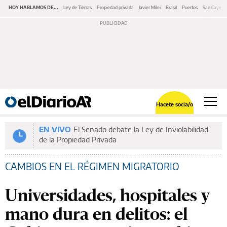
HOY HABLAMOS DE...
Ley de Tierras
Propiedad privada
Javier Milei
Brasil
Puertos
San Cayeta
Hacete socia/o
EN VIVO
El Senado debate la Ley de Inviolabilidad
de la Propiedad Privada
CAMBIOS EN EL RÉGIMEN MIGRATORIO
Universidades, hospitales y
mano dura en delitos: el