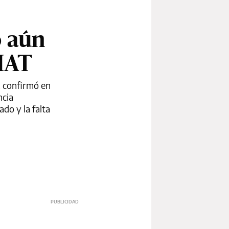
o aún
NMAT
, confirmó en
ncia
do y la falta