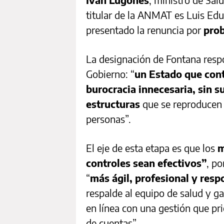
titular de la ANMAT es Luis Ed
presentado la renuncia por
pro
La designación de Fontana respo
Gobierno: “
un Estado que cont
burocracia innecesaria, sin s
estructuras
que se reproducen s
personas”.
El eje de esta etapa es que los
m
controles sean efectivos”
, p
“
más ágil, profesional y resp
respalde al equipo de salud y ga
en línea con una gestión que pri
de cuentas”.