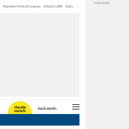
Represión frente al Congreso
Inflación CABA
Teatro
Feria de Editores
Mery Streep
Hacete
Iniciá sesión
socia/o