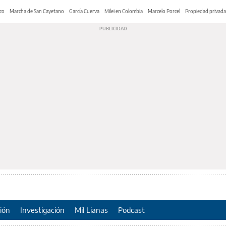
co
Marcha de San Cayetano
García Cuerva
Milei en Colombia
Marcelo Porcel
Propiedad privada
ión
Investigación
Mil Lianas
Podcast