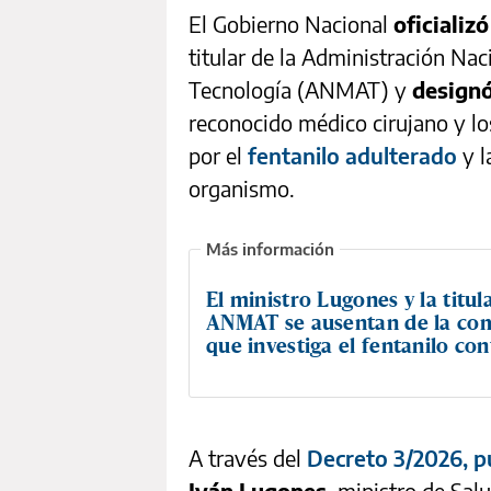
El Gobierno Nacional
oficializ
titular de la Administración N
Tecnología (ANMAT) y
designó
reconocido médico cirujano y l
por el
fentanilo adulterado
y l
organismo.
El ministro Lugones y la titul
ANMAT se ausentan de la co
que investiga el fentanilo c
A través del
Decreto 3/2026, pu
Iván Lugones
, ministro de Sal