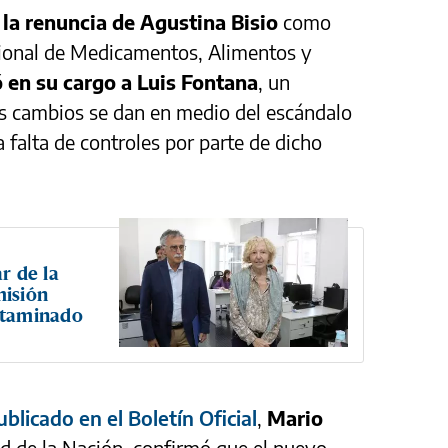
ó la renuncia de Agustina Bisio
como
acional de Medicamentos, Alimentos y
 en su cargo a Luis Fontana
, un
os cambios se dan en medio del escándalo
a falta de controles por parte de dicho
ar de la
misión
ontaminado
blicado en el Boletín Oficial
,
Mario
ud de la Nación, confirmó que el nuevo