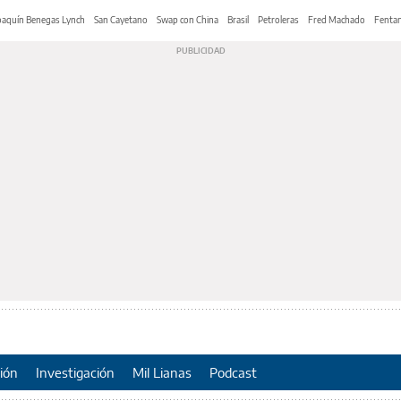
oaquín Benegas Lynch
San Cayetano
Swap con China
Brasil
Petroleras
Fred Machado
Fentan
ión
Investigación
Mil Lianas
Podcast