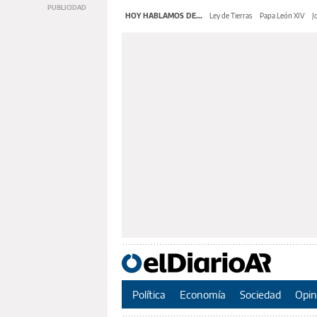
HOY HABLAMOS DE...
Ley de Tierras
Papa León XIV
J
Política
Economía
Sociedad
Opin