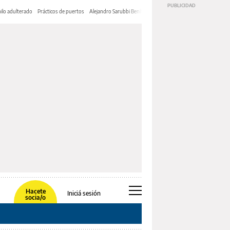
ilo adulterado
Prácticos de puertos
Alejandro Sarubbi Benítez
Hacete
Iniciá sesión
socia/o