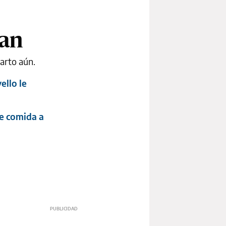
lan
arto aún.
ello le
de comida a