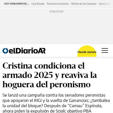
HOY HABLAMOS DE...
Casa Rosada
Panorama económico
Marcha de San Cayetano
García Cuerva
Hacete socia/o
Cristina condiciona el
armado 2025 y reaviva la
hoguera del peronismo
Se lanzó una campaña contra los senadores peronistas
que apoyaron el RIGI y la vuelta de Ganancias; ¿tambalea
la unidad del bloque? Después de “Camau” Espínola,
ahora piden la expulsión de Scioli; objetivo PBA