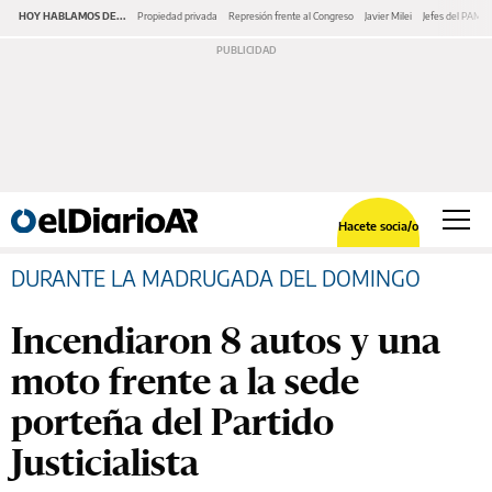
HOY HABLAMOS DE...
Propiedad privada
Represión frente al Congreso
Javier Milei
Jefes del PAMI
Hacete socia/o
DURANTE LA MADRUGADA DEL DOMINGO
Incendiaron 8 autos y una
moto frente a la sede
porteña del Partido
Justicialista