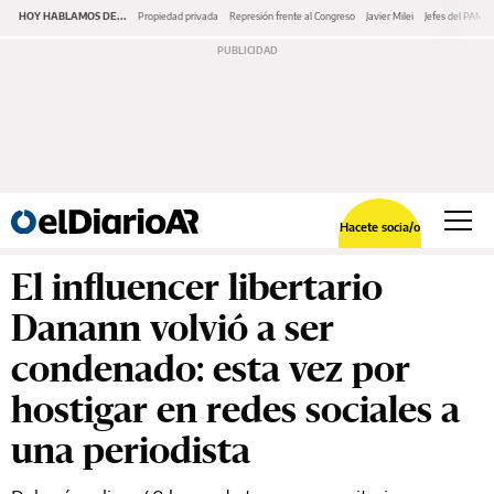
HOY HABLAMOS DE...
Propiedad privada
Represión frente al Congreso
Javier Milei
Jefes del PAMI
Hacete socia/o
El influencer libertario
Danann volvió a ser
condenado: esta vez por
hostigar en redes sociales a
una periodista