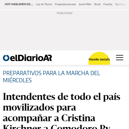
HOY HABLAMOS DE...
Ley de Tierras
Propiedad privada
Javier Milei
Brasil
Puertos
San Cayeta
Hacete socia/o
PREPARATIVOS PARA LA MARCHA DEL
MIÉRCOLES
Intendentes de todo el país
movilizados para
acompañar a Cristina
Kirchner a Comodoro Py