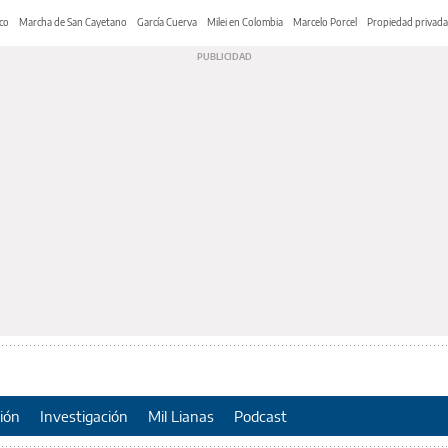
co
Marcha de San Cayetano
García Cuerva
Milei en Colombia
Marcelo Porcel
Propiedad privada
ión
Investigación
Mil Lianas
Podcast