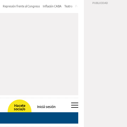
Represión frente al Congreso
Inflación CABA
Teatro
Feria de Editores
Mery Streep
Hacete
Iniciá sesión
socia/o