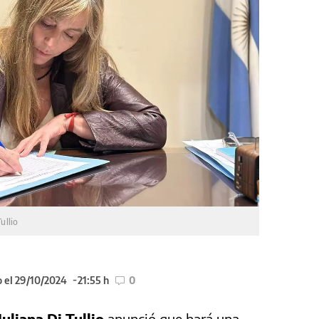
Tullio
 el 29/10/2024
21:55 h
0
Juliana Di Tullio
anunció que hará una