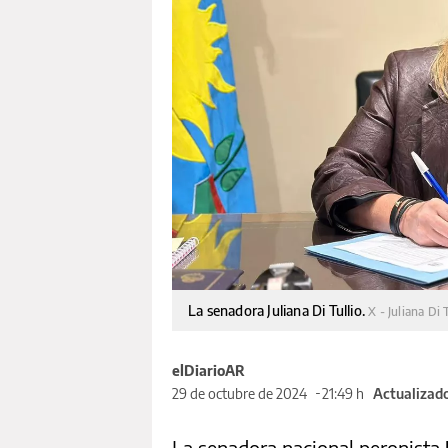
La senadora Juliana Di Tullio.
X - Juliana Di 
elDiarioAR
29 de octubre de 2024
21:49 h
Actualizado
La senadora nacional peronista