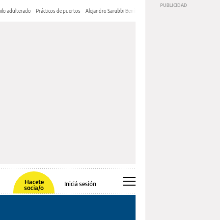
ilo adulterado
Prácticos de puertos
Alejandro Sarubbi Benítez
Hacete
Iniciá sesión
socia/o