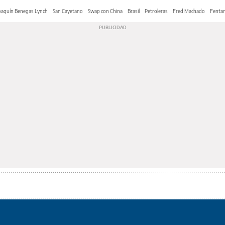
oaquín Benegas Lynch
San Cayetano
Swap con China
Brasil
Petroleras
Fred Machado
Fentan