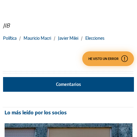
JIB
Política
/
Mauricio Macri
/
Javier Milei
/
Elecciones
HE VISTO UN ERROR
Comentarios
Lo más leído por los socios