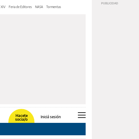
 XIV
Feria de Editores
NASA
Tormentas
Hacete
Iniciá sesión
socia/o