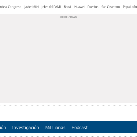
nte al Congreso
Javier Milei
Jefes del PAMI
Brasil
Huawei
Puertos
San Cayetano
Papa León
ión
Investigación
Mil Lianas
Podcast