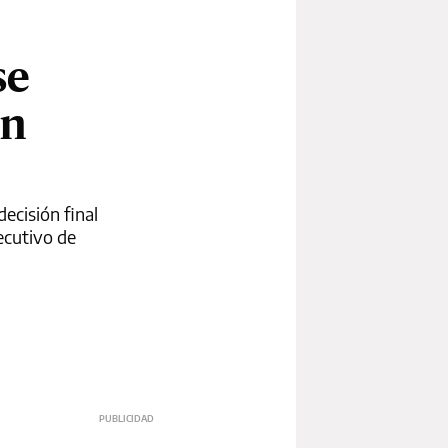
se
on
ecisión final
jecutivo de