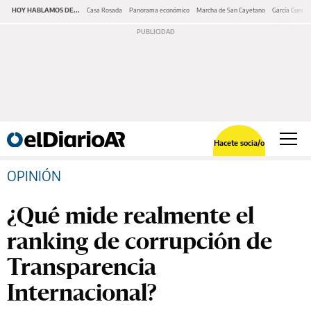
HOY HABLAMOS DE...
Casa Rosada
Panorama económico
Marcha de San Cayetano
García Cuerva
Hacete socia/o
OPINIÓN
¿Qué mide realmente el
ranking de corrupción de
Transparencia
Internacional?