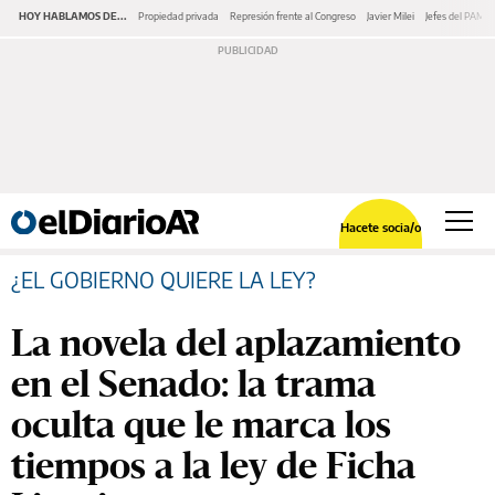
HOY HABLAMOS DE...
Propiedad privada
Represión frente al Congreso
Javier Milei
Jefes del PAMI
Hacete socia/o
¿EL GOBIERNO QUIERE LA LEY?
La novela del aplazamiento
en el Senado: la trama
oculta que le marca los
tiempos a la ley de Ficha