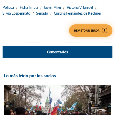
Política
/
Ficha limpia
/
Javier Milei
/
Victoria Villarruel
/
Silvia Lospennato
/
Senado
/
Cristina Fernández de Kirchner
HE VISTO UN ERROR
Comentarios
Lo más leído por los socios