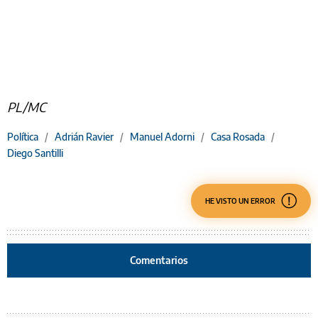
PL/MC
Política
/
Adrián Ravier
/
Manuel Adorni
/
Casa Rosada
/
Diego Santilli
HE VISTO UN ERROR
Comentarios