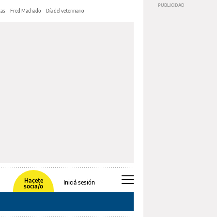
tas
Fred Machado
Día del veterinario
Hacete
Iniciá sesión
socia/o