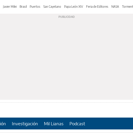
Javier Milei
Brasil
Puertos
San Cayetano
Papa León XIV
Feria de Editores
NASA
Tormen
ión
Investigación
Mil Lianas
Podcast