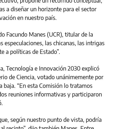
jecutivo, propone un recorrido conceptual,
as a diseñar un horizonte para el sector
ovación en nuestro país.
tado Facundo Manes (UCR), titular de la
s especulaciones, las chicanas, las intrigas
e a políticas de Estado”.
ia, Tecnología e Innovación 2030 explicó
terio de Ciencia, votado unánimemente por
a baja. “En esta Comisión lo tratamos
s reuniones informativas y participaron
ó.
que, según nuestro punto de vista, podría
al recinto”, dijo también Manes. Entre