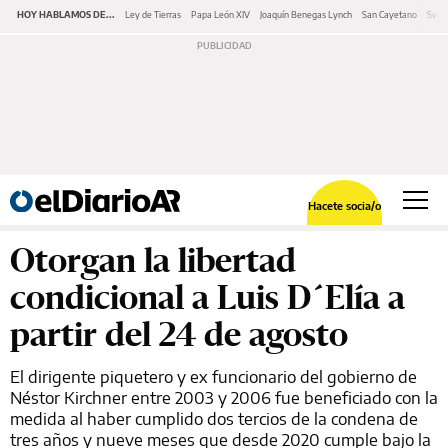
HOY HABLAMOS DE...
Ley de Tierras
Papa León XIV
Joaquín Benegas Lynch
San Cayetano
Swap
Hacete socia/o
Otorgan la libertad
condicional a Luis D´Elía a
partir del 24 de agosto
El dirigente piquetero y ex funcionario del gobierno de
Néstor Kirchner entre 2003 y 2006 fue beneficiado con la
medida al haber cumplido dos tercios de la condena de
tres años y nueve meses que desde 2020 cumple bajo la