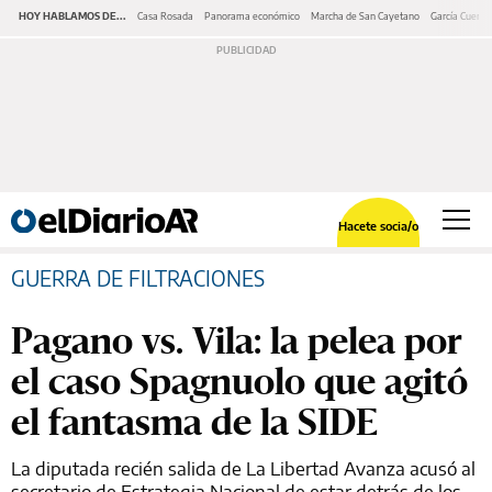
HOY HABLAMOS DE...
Casa Rosada
Panorama económico
Marcha de San Cayetano
García Cuerva
Hacete socia/o
GUERRA DE FILTRACIONES
Pagano vs. Vila: la pelea por
el caso Spagnuolo que agitó
el fantasma de la SIDE
La diputada recién salida de La Libertad Avanza acusó al
secretario de Estrategia Nacional de estar detrás de los