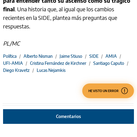
para entender tanto su ascenso como su trágico
final
. Una historia que, al igual que los cambios
recientes en la SIDE, plantea más preguntas que
respuestas.
PL/MC
Política
/
Alberto Nisman
/
Jaime Stiuso
/
SIDE
/
AMIA
/
UFI-AMIA
/
Cristina Fernández de Kirchner
/
Santiago Caputo
/
Diego Kravetz
/
Lucas Nejamkis
HE VISTO UN ERROR
Comentarios