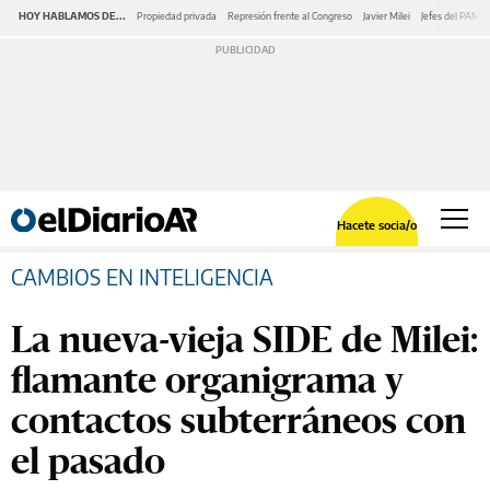
HOY HABLAMOS DE...
Propiedad privada
Represión frente al Congreso
Javier Milei
Jefes del PAMI
Hacete socia/o
CAMBIOS EN INTELIGENCIA
La nueva-vieja SIDE de Milei:
flamante organigrama y
contactos subterráneos con
el pasado