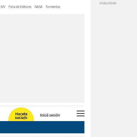
 XIV
Feria de Editores
NASA
Tormentas
Hacete
Iniciá sesión
socia/o