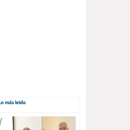
Lo más leído
1