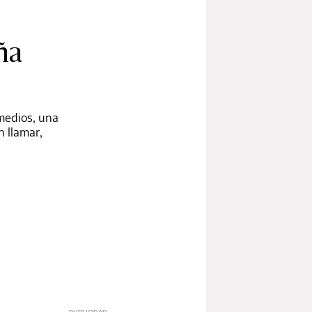
ña
 medios, una
n llamar,