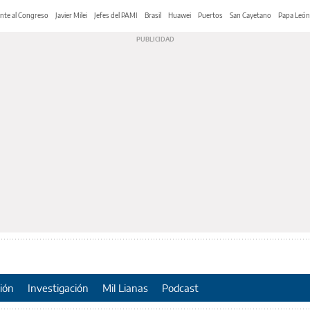
nte al Congreso
Javier Milei
Jefes del PAMI
Brasil
Huawei
Puertos
San Cayetano
Papa León
ión
Investigación
Mil Lianas
Podcast