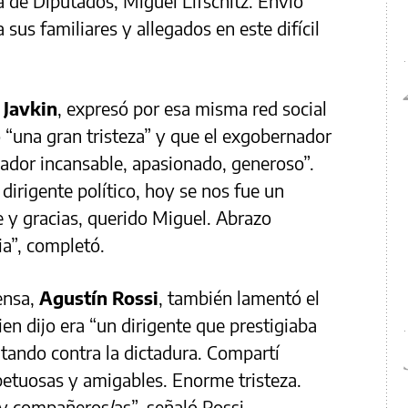
a de Diputados, Miguel Lifschitz. Envío
sus familiares y allegados en este difícil
 Javkin
, expresó por esa misma red social
ó “una gran tristeza” y que el exgobernador
ador incansable, apasionado, generoso”.
irigente político, hoy se nos fue un
 y gracias, querido Miguel. Abrazo
ia”, completó.
ensa,
Agustín Rossi
, también lamentó el
ien dijo era “un dirigente que prestigiaba
itando contra la dictadura. Compartí
spetuosas y amigables. Enorme tristeza.
 y compañeros/as”, señaló Rossi.