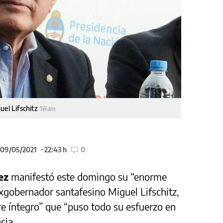
uel Lifschitz
Télam
 09/05/2021
22:43 h
0
ez
manifestó este domingo su “enorme
exgobernador santafesino Miguel Lifschitz,
e íntegro” que “puso todo su esfuerzo en
cia.