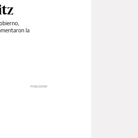
itz
Gobierno,
lamentaron la