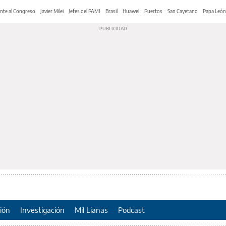
nte al Congreso
Javier Milei
Jefes del PAMI
Brasil
Huawei
Puertos
San Cayetano
Papa León
ión
Investigación
Mil Lianas
Podcast