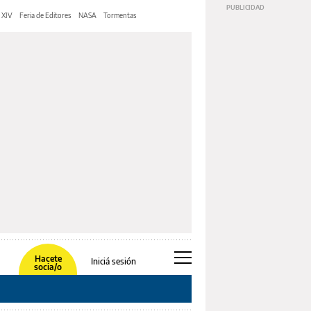
 XIV
Feria de Editores
NASA
Tormentas
Hacete
Iniciá sesión
socia/o