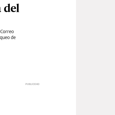
a del
 Correo
anqueo de