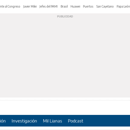
nte al Congreso
Javier Milei
Jefes del PAMI
Brasil
Huawei
Puertos
San Cayetano
Papa León
ión
Investigación
Mil Lianas
Podcast