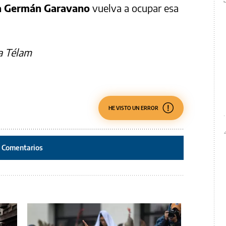
cia Germán Garavano
vuelva a ocupar esa
a Télam
HE VISTO UN ERROR
Comentarios