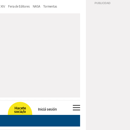
 XIV
Feria de Editores
NASA
Tormentas
Hacete
Iniciá sesión
socia/o