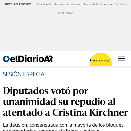
HOY HABLAMOS DE...
Casa Rosada
Panorama económico
Marcha de San Cayetano
García Cuerva
Hacete socia/o
SESIÓN ESPECIAL
Diputados votó por
unanimidad su repudio al
atentado a Cristina Kirchner
La decisión, consensuada con la mayoría de los bloques
parlamentarios, condena el ataque y exige el