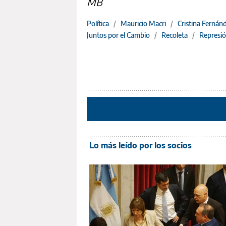
MB
Política
/
Mauricio Macri
/
Cristina Fernán
Juntos por el Cambio
/
Recoleta
/
Represi
Lo más leído por los socios