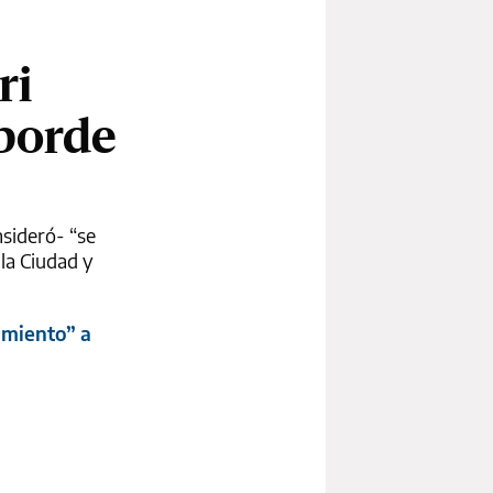
ri
sborde
nsideró- “se
 la Ciudad y
amiento” a