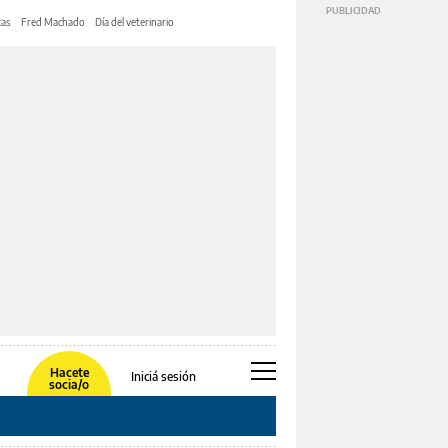
tas
Fred Machado
Día del veterinario
Hacete
Iniciá sesión
socia/o