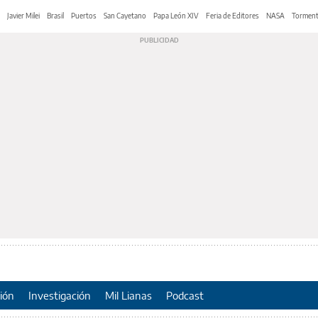
Javier Milei
Brasil
Puertos
San Cayetano
Papa León XIV
Feria de Editores
NASA
Tormen
ión
Investigación
Mil Lianas
Podcast