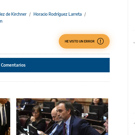
dez de Kirchner
/
Horacio Rodríguez Larreta
/
ón
HE VISTO UN ERROR
Comentarios