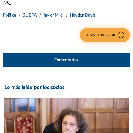
MC
Política
/
$LIBRA
/
Javier Milei
/
Hayden Davis
HE VISTO UN ERROR
Comentarios
Lo más leído por los socios