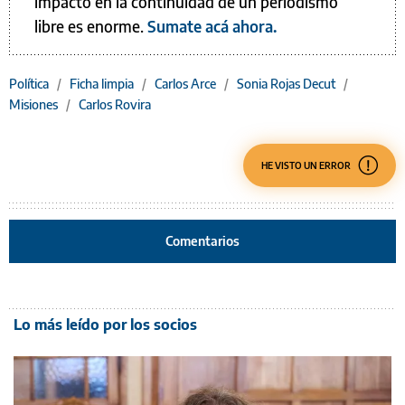
impacto en la continuidad de un periodismo
libre es enorme.
Sumate acá ahora.
Política
/
Ficha limpia
/
Carlos Arce
/
Sonia Rojas Decut
/
Misiones
/
Carlos Rovira
HE VISTO UN ERROR
Comentarios
Lo más leído por los socios